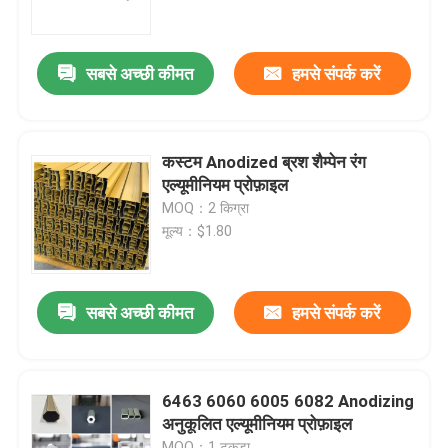
कारखाना भ्रमण
सबसे अच्छी कीमत
हमसे संपर्क करें
गुणवत्ता नियंत्रण
कस्टम Anodized ब्रश शैम्पेन रंग
संपर्क करें
एल्यूमीनियम प्रोफ़ाइल
MOQ：2 किग्रा
मूल्य：$1.80
एक उद्धरण की विनती करे
औद्योगिक एल्यूमीनियम प्रोफ़ाइल
सबसे अच्छी कीमत
हमसे संपर्क करें
बाहर निकालना एल्यूमीनियम प्रोफ़ाइल
6463 6060 6005 6082 Anodizing
अनुकूलित एल्यूमीनियम प्रोफ़ाइल
V स्लॉट एल्यूमीनियम प्रोफ़ाइल
MOQ：1 टुकड़ा