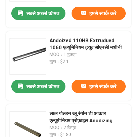
सबसे अच्छी कीमत
हमसे संपर्क करें
Andoized 110HB Extrudued
1060 एल्यूमिनियम ट्यूब सीएनसी मशीनी
MOQ：1 टुकड़ा
मूल्य：$2.1
सबसे अच्छी कीमत
हमसे संपर्क करें
घर
लाल गोल्डन ब्लू रंगीन टी आकार
उत्पादों
एल्यूमीनियम प्रोफ़ाइल Anodizing
MOQ：2 किग्रा
हमारे बारे में
मूल्य：$1.80