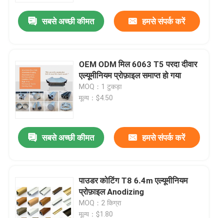
सबसे अच्छी कीमत
हमसे संपर्क करें
OEM ODM मिल 6063 T5 परदा दीवार
एल्यूमीनियम प्रोफ़ाइल समाप्त हो गया
MOQ：1 टुकड़ा
मूल्य：$4.50
सबसे अच्छी कीमत
हमसे संपर्क करें
घर
पाउडर कोटिंग T8 6.4m एल्यूमीनियम
उत्पादों
प्रोफ़ाइल Anodizing
MOQ：2 किग्रा
हमारे बारे में
मूल्य：$1.80