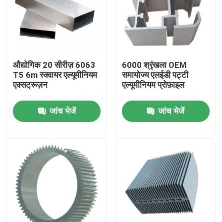
कारखाना भ्रमण
गुणवत्ता नियंत्रण
औद्योगिक 20 सीरीज़ 6063
6000 श्रृंखला OEM
T5 6m स्क्वायर एल्यूमीनियम
समायोज्य एलईडी पट्टी
एक्सट्रूज़न
एल्यूमीनियम प्रोफ़ाइल
संपर्क करें
जांच भेजें
जांच भेजें
एक उद्धरण की विनती करे
औद्योगिक एल्यूमीनियम प्रोफ़ाइल
बाहर निकालना एल्यूमीनियम प्रोफ़ाइल
V स्लॉट एल्यूमीनियम प्रोफ़ाइल