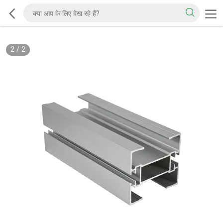
2
/
2